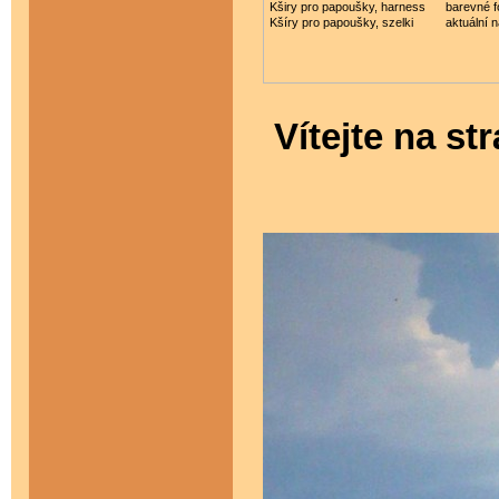
Kširy pro papoušky, harness
barevné f
Kšíry pro papoušky, szelki
aktuální 
Vítejte na s