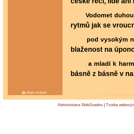
české řeči, lidé ani 
Vodomet duhou 
rytmů jak se vroucn
pod vysokým n
blaženost na úponc
a mladí k harm
básně z básně v na
Mapa stránek
Administrace WebSnadno
|
Tvorba webovýc