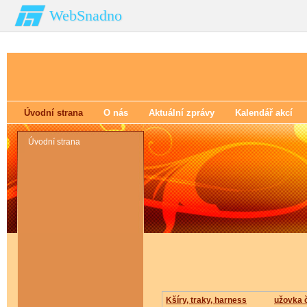
WebSnadno
Úvodní strana
O nás
Aktuální zprávy
Kalendář akcí
Úvodní strana
Kšíry, traky, harness
užovka 