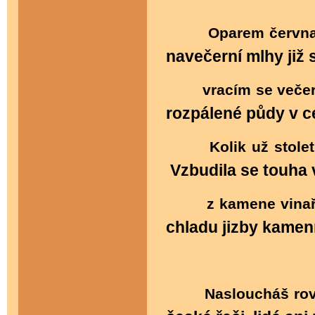
Oparem června
navečerní mlhy již s
vracím se večer
rozpálené půdy v ce
Kolik už stolet
Vzbudila se touha v
z kamene vinař
chladu jizby kamenn
Nasloucháš rov