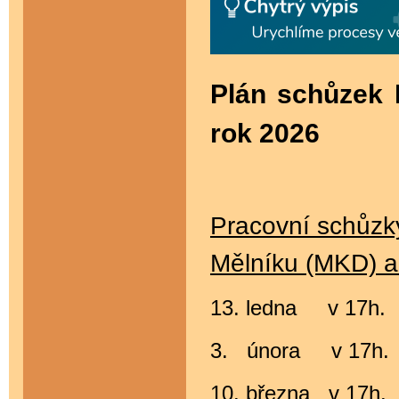
Plán schůzek 
rok 2026
Pracovní schůzk
Mělníku (MKD) a
13. ledna v 17
3. února v 1
10. března v 17h.