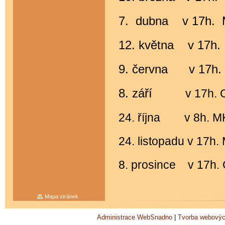
7. dubna v 17h.
12. května v 17h.
9. června v 17h
8. září
v 17h. 
24. října v 8h. MK
24. listopadu v 17h
8. prosince v 17h.
Mapa stránek
Administrace WebSnadno
|
Tvorba webovýc