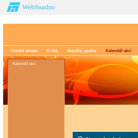
WebSnadno
Úvodní strana
O nás
Aktuální zprávy
Kalendář akcí
Kalendář akcí