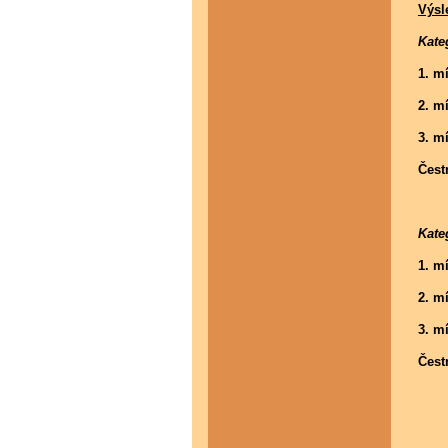
Výsl
Kate
1. m
2. m
3. m
Čest
Gab
Kate
1. m
2. m
3. m
Čest
Pa
De