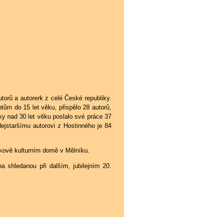
torů a autorerk z celé České republiky.
tům do 15 let věku, přispělo 28 autorů,
íky nad 30 let věku poslalo své práce 37
ejstaršímu autorovi z Hostinného je 84
ykově kulturním domě v Mělníku.
shledanou při dalším, jubilejním 20.