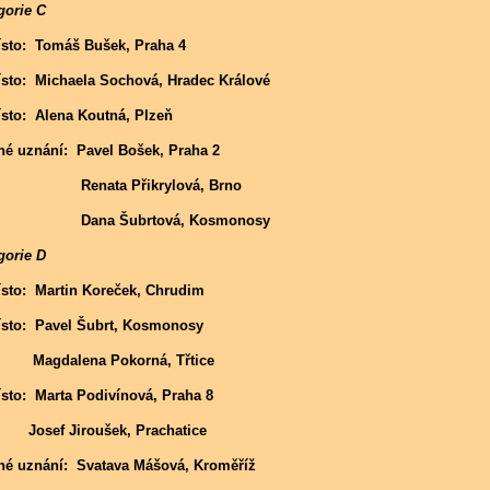
gorie C
ísto: Tomáš Bušek, Praha 4
ísto: Michaela Sochová, Hradec Králové
ísto: Alena Koutná, Plzeň
né uznání: Pavel Bošek, Praha 2
nata Přikrylová, Brno
na Šubrtová, Kosmonosy
gorie D
ísto: Martin Koreček, Chrudim
ísto: Pavel Šubrt, Kosmonosy
dalena Pokorná, Třtice
ísto: Marta Podivínová, Praha 8
ef Jiroušek, Prachatice
né uznání: Svatava Mášová, Kroměříž