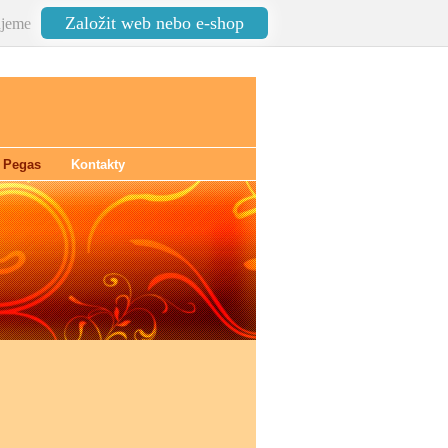
Založit web nebo e-shop
jeme
ý Pegas
Kontakty