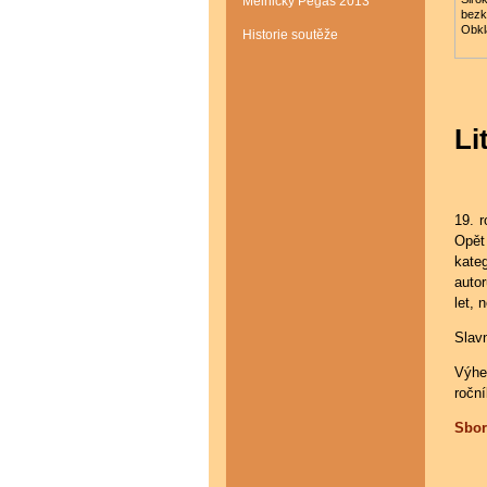
Mělnický Pegas 2013
bezk
Obkla
Historie soutěže
Li
19. r
Opět 
kateg
auto
let, 
Slav
Výhe
ročn
Sbor