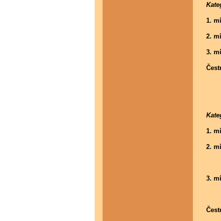
Kate
1. m
2. m
3. m
Čest
Re
Da
Kate
1. m
2. m
Mag
3. m
Jos
Čest