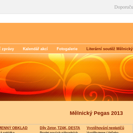
Doporuču
í zprávy
Kalendář akcí
Fotogalerie
Literární soutěž Mělnick
Mělnický Pegas 2013
MENNÝ OBKLAD
Díly Zetor, TZ4K, DESTA
Vystěhování neplatičů
ká nabídka,
Prodej nových náhradních
Vystěhujeme i Vašeho