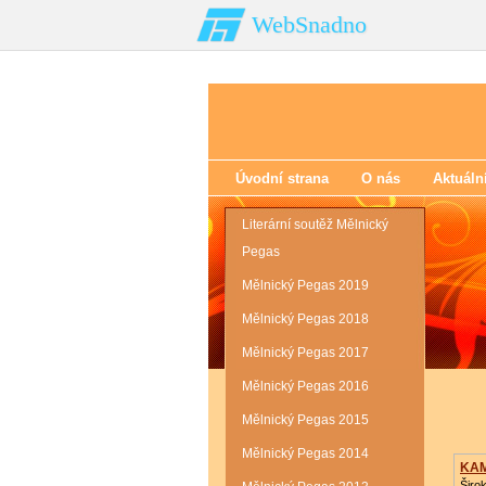
WebSnadno
Úvodní strana
O nás
Aktuáln
Literární soutěž Mělnický
Pegas
Mělnický Pegas 2019
Mělnický Pegas 2018
Mělnický Pegas 2017
Mělnický Pegas 2016
Mělnický Pegas 2015
Mělnický Pegas 2014
KA
Širo