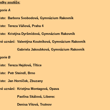
edky soutěže:
gorie A
ísto: Barbora Svobodová, Gymnázium Rakovník
ísto: Tereza Váňová, Praha 4
ísto: Kristýna Dyršmídová, Gymnázium Rakovník
né uznání: Valentýna Koutníková, Gymnázium Rakovník
riela Jakoubková, Gymnázium Rakovník
gorie B
ísto: Tereza Hejdová, Třtice
ísto: Petr Steindl, Brno
ísto: Jan Horníček, Zbuzany
né uznání: Kristýna Montagová, Opava
vlína Skálová, Liberec
nisa Vítová, Trutnov