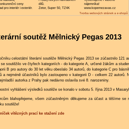
onkurenční ceny
dílů.
nájemníka!
d pro interiér i exteriér.
Zetor, Super 50, TZ4K
www.kopemezavas.cz
Tvorba webových stránek a e-shopů
terární soutěž Mělnický Pegas 2013
očníku celostátní literární soutěže Mělnický Pegas 2013 se zúčastnilo
121 au
se soutěžilo ve čtyřech kategoriích - do kategorie A, určené žákům a studen
orii B pro autory do 30 let věku obeslalo 34 autorů, do kategorie C pro básn
rů a nejméně účastníků bylo zastoupeno v kategorii D - celkem 22 autorů. N
nejmladší autorka z Prahy pak nedávno oslavila své 8. narozeniny.
nostní vyhlášení výsledků soutěže se konalo v sobotu 5. října 2013 v Masar
rcům blahopřejeme, všem zúčastněným děkujeme za účast a těšíme se na 
íku soutěže!
níček vítězných prací ke stažení zde