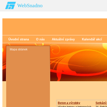
WebSnadno
Úvodní strana
O nás
Aktuální zprávy
Kalendář akcí
Mapa stránek
Beton a výrobky
Setkání 
Výroba betonu a betonových
24. Setkán