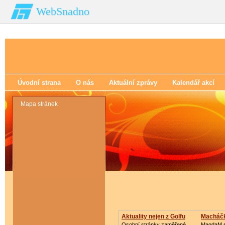
WebSnadno
Úvodní strana
O nás
Aktuální zprávy
Kalendář akcí
Mapa stránek
Aktuality nejen z Golfu
Macháč
Osobní stránky zaměřené
MagdaM s